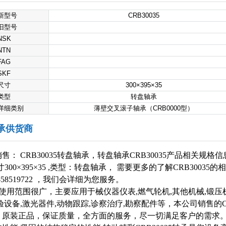
新型号
CRB30035
旧型号
NSK
NTN
FAG
SKF
尺寸
300×395×35
类型
转盘轴承
详细类别
薄壁交叉滚子轴承（CRB0000型）
轴承供货商
： CRB30035转盘轴承，转盘轴承CRB30035产品相关规格信
, 尺寸300×395×35 ,类型：转盘轴承， 需要更多的了解CRB3003
-58519722 ，我们会详细为您服务。
5轴承使用范围很广，主要应用于械仪器仪表,燃气轮机,其他机械,锻压机
验设备,激光器件,动物跟踪,诊察治疗,勘察配件等，本公司销售的CR
，原装正品，保证质量，全方面的服务，尽一切满足客户的需求。 