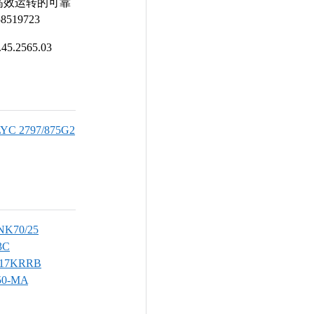
备高效运转的可靠
19723
45.2565.03
LYC 2797/875G2
NK70/25
3C
17KRRB
50-MA