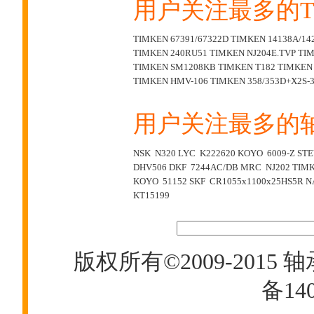
用户关注最多的T
TIMKEN 67391/67322D
TIMKEN 14138A/14
TIMKEN 240RU51
TIMKEN NJ204E.TVP
TIM
TIMKEN SM1208KB
TIMKEN T182
TIMKEN 
TIMKEN HMV-106
TIMKEN 358/353D+X2S-
用户关注最多的
NSK N320
LYC K222620
KOYO 6009-Z
STE
DHV506
DKF 7244AC/DB
MRC NJ202
TIMK
KOYO 51152
SKF CR1055x1100x25HS5R
N
KT15199
版权所有©2009-2015
轴
备140