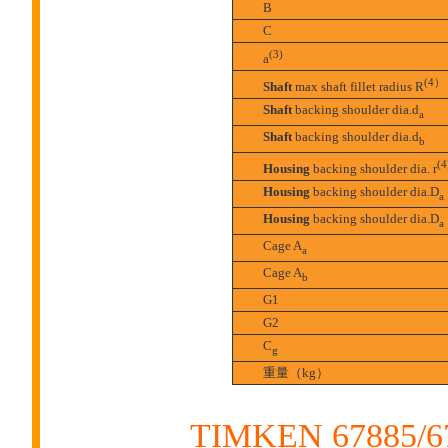
B
C
(3)
a
(4）
Shaft
max shaft fillet radius R
Shaft
backing shoulder dia.d
a
Shaft
backing shoulder dia.d
b
(4
Housing
backing shoulder dia. r
Housing
backing shoulder dia.D
a
Housing
backing shoulder dia.D
a
Cage A
a
Cage A
b
G1
G2
C
g
重量（kg）
TIMKEN 6788