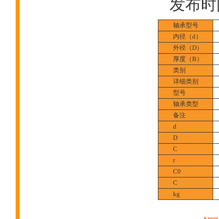
发布时间:
轴承型号
内径（d）
外径（D）
厚度（B）
类别
详细类别
型号
轴承类型
备注
d
D
C
r
C0
C
kg