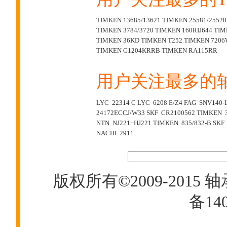
TIMKEN 13685/13621
TIMKEN 25581/25520
TIMKEN 3784/3720
TIMKEN 160RIJ644
TIM
TIMKEN 36KD
TIMKEN T252
TIMKEN 720
TIMKEN G1204KRRB
TIMKEN RA115RR
用户关注最多的
LYC 22314 C
LYC 6208 E/Z4
FAG SNV140-L
24172ECCJ/W33
SKF CR2100562
TIMKEN 3
NTN NJ221+HJ221
TIMKEN 835/832-B
SKF
NACHI 2911
版权所有©2009-2015
轴
备140