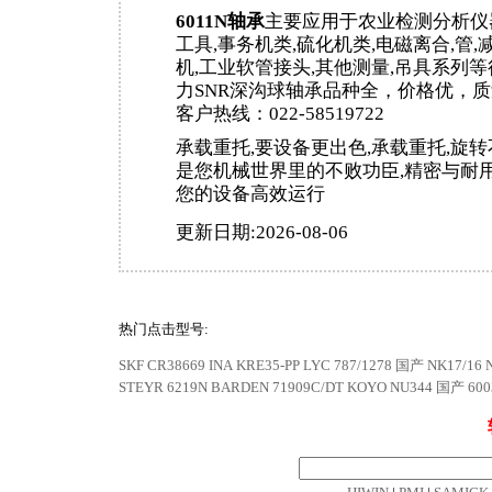
6011N轴承
主要应用于农业检测分析仪
工具,事务机类,硫化机类,电磁离合,管,
机,工业软管接头,其他测量,吊具系列
力SNR深沟球轴承品种全，价格优，
客户热线：022-58519722
承载重托,要设备更出色,承载重托,旋转
是您机械世界里的不败功臣,精密与耐用
您的设备高效运行
更新日期:2026-08-06
热门点击型号:
SKF CR38669
INA KRE35-PP
LYC 787/1278
国产 NK17/16
STEYR 6219N
BARDEN 71909C/DT
KOYO NU344
国产 600