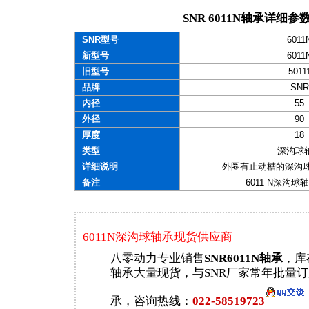
SNR 6011N轴承详细参
SNR型号
6011
新型号
6011
旧型号
5011
品牌
SNR
内径
55
外径
90
厚度
18
类型
深沟球
详细说明
外圈有止动槽的深沟球 （
备注
6011 N深沟
6011N深沟球轴承现货供应商
八零动力专业销售
SNR6011N轴承
，库
轴承大量现货，与SNR厂家常年批量订购
承，咨询热线：
022-58519723