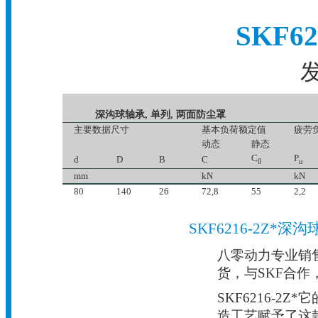
SKF6
发
深沟球轴承, 单列, 两面防尘罩
主要数据尺寸
基本负荷额定值
疲劳
动态
静态
C
P
d
D
B
C
0
u
mm
kN
kN
80
140
26
72,8
55
2,2
SKF6216-2Z*
八零动力专业销售6
货，与SKF合作
SKF6216-
造工艺赋予了这