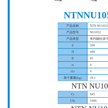
NTNNU1
产品名称
NTN NU105
产品型号
NU1052
产品类型
单列圆柱滚
d
260
D
400
B
65
rs
4
r1s
4
单个重量(kg)
29.1
NTN NU1
Cr
645
C0r
1000