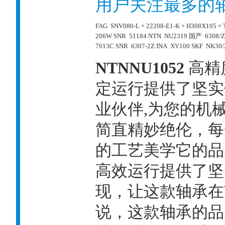
用户关注最多的
FAG SNV080-L + 22208-E1-K + H308X105 +
206W
SNR 51184
NTN NU2319
国产 6308/Z
7013C
SNR 6307-2Z
INA XV100
SKF NK30/
NTNNU1052
高精
定运行提供了坚实
业伙伴,为您的机
简直精妙绝伦，每
的工艺美学它的品
高效运行提供了坚
现，让这款轴承在
说，这款轴承的品