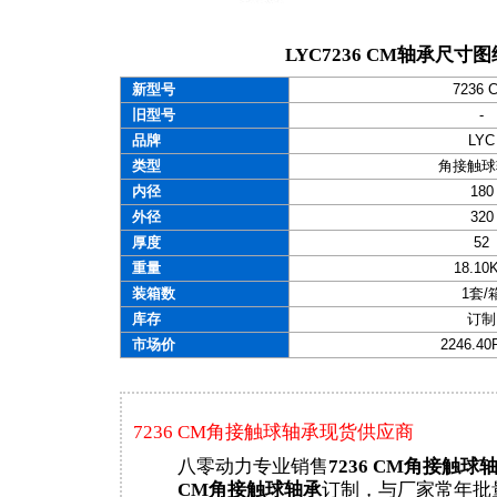
LYC7236 CM轴承尺寸图
新型号
7236 
旧型号
-
品牌
LYC
类型
角接触球
内径
180
外径
320
厚度
52
重量
18.10
装箱数
1套/
库存
订制
市场价
2246.4
7236 CM角接触球轴承现货供应商
八零动力专业销售
7236 CM角接触球
CM角接触球轴承
订制，与厂家常年批