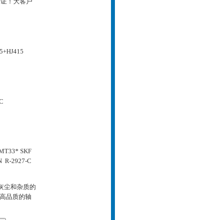
保证！大客户
5+HJ415
C
/MT33*
SKF
 R-2927-C
御灰尘和杂质的
款高品质的轴