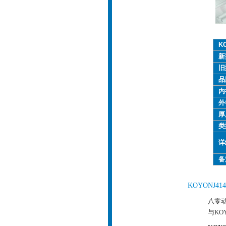
K
新
旧
品
内
外
厚
类
详
备
KOYONJ4
八零动
与KO