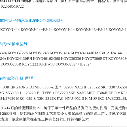
NJ414+HJ414轴承
，我选八零动力，圆柱滚子轴承品种全，价格优，质量有
22-58519722
J414圆柱滚子轴承近似的KOYO轴承型号
KOYON 414
KOYONJ414+HJ414
KOYONU414
KOYONJ413+HJ413
KOYONJ41
的nsk轴承型号
3324
KOYO37226
KOYO51248
KOYO51414
KOYO24144RHAK30+AH24144
RHA
KOYO24130RH
KOYO46162/368
KOYO30336
KOYO7306BDT
KOYO7308
KOYO6206R
KOYO22216RHW33
KOYONJ2324+HJ2324
多的轴承狗热门型号
F
TORRINGTON&FAFNIR 6308-Z
国产 32907
NACHI 6230ZZ
SKF 3307A-2Z
AG SNV180-L + 23220-E1-TVPB + FSV220
SKF SA8C
MRC 7304B/DF
TIMKEN
84/27620
MRC 629-Z
NSK 2315K
FAG NNU4952-S-K-M-SP
IKO LWEC25...SL
414+HJ414它的精密测量技术，确保了每一件产品的品质 它的密封性能，完美抵
起来如此顺滑，这款轴承的制造工艺着实令人赞叹高精度的制造工艺，造就了这
能表现，使这款轴承在市场上拥有良好的口碑转动的艺术