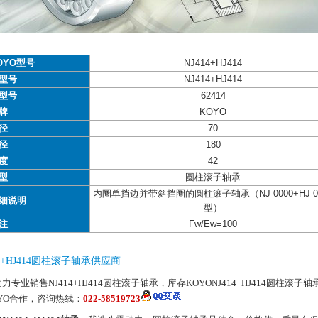
OYO型号
NJ414+HJ414
型号
NJ414+HJ414
型号
62414
牌
KOYO
径
70
径
180
度
42
型
圆柱滚子轴承
内圈单挡边并带斜挡圈的圆柱滚子轴承（NJ 0000+HJ 0
细说明
型）
注
Fw/Ew=100
14+HJ414圆柱滚子轴承供应商
力专业销售NJ414+HJ414圆柱滚子轴承，库存KOYONJ414+HJ414圆柱滚子
YO合作，咨询热线：
022-58519723