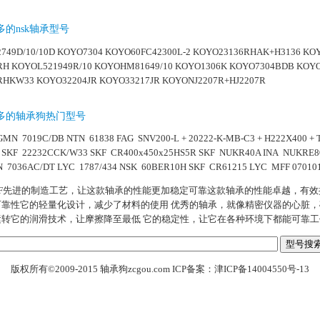
的nsk轴承型号
749D/10/10D
KOYO7304
KOYO60FC42300L-2
KOYO23136RHAK+H3136
KOY
RH
KOYOL521949R/10
KOYOHM81649/10
KOYO1306K
KOYO7304BDB
KOYO
RHKW33
KOYO32204JR
KOYO33217JR
KOYONJ2207R+HJ2207R
多的轴承狗热门型号
GMN 7019C/DB
NTN 61838
FAG SNV200-L + 20222-K-MB-C3 + H222X400 +
SKF 22232CCK/W33
SKF CR400x450x25HS5R
SKF NUKR40A
INA NUKRE8
 7036AC/DT
LYC 1787/434
NSK 60BER10H
SKF CR61215
LYC MFF 07010
15DF先进的制造工艺，让这款轴承的性能更加稳定可靠这款轴承的性能卓越，有
可靠性它的轻量化设计，减少了材料的使用 优秀的轴承，就像精密仪器的心脏
运转它的润滑技术，让摩擦降至最低 它的稳定性，让它在各种环境下都能可靠工
版权所有©2009-2015
轴承狗
zcgou.com
ICP备案：津ICP备14004550号-13