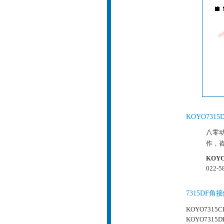
KOYO73
八零动
作，
KOY
022-5
7315DF
KOYO7315C
KOYO7315D