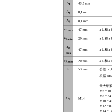
A
43,5 mm
1
A
8,1 mm
3
A
8,1 mm
4
a
47 mm
a L 和 
L max
a
20 mm
a L 和 
L min
a
R
47 mm
a L 和 
max
a
20 mm
a L 和 
R min
b
53 mm
公差: -0,0
根据 DIN
最大锁紧
M6 = 10
M8 = 24
G
M14
2
M10 = 4
M12 = 8
M14 = 1