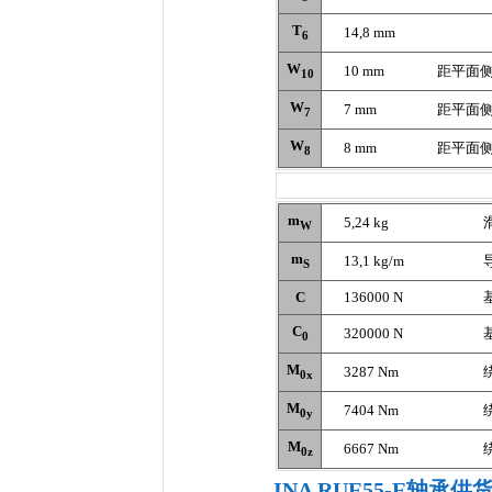
T
14,8 mm
6
W
10 mm
距平面
10
W
7 mm
距平面
7
W
8 mm
距平面
8
m
5,24 kg
W
m
13,1 kg/m
S
C
136000 N
C
320000 N
0
M
3287 Nm
0x
M
7404 Nm
0y
M
6667 Nm
0z
INA RUE55-E轴承供