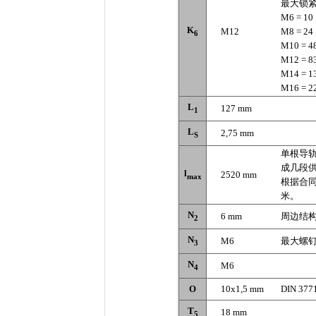
最大锁紧
M6 = 10
K
M12
M8 = 24
6
M10 = 4
M12 = 8
M14 = 1
M16 = 2
L
127 mm
1
L
2,75 mm
S
单根导
成几段
l
2520 mm
max
根据合
米。
N
6 mm
周边结
2
N
M6
最大螺钉
3
N
M6
4
O
10x1,5 mm
DIN 377
T
18 mm
5