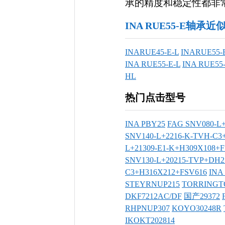
承的精度和稳定性都非常出
INA RUE55-E轴承近
INARUE45-E-L
INARUE55-
INA RUE55-E-L
INA RUE55-
HL
热门点击型号
INA PBY25
FAG SNV080-L
SNV140-L+2216-K-TVH-C3
L+21309-E1-K+H309X108+
SNV130-L+20215-TVP+DH2
C3+H316X212+FSV616
INA
STEYRNUP215
TORRINGT
DKF7212AC/DF
国产29372
RHPNUP307
KOYO30248R
IKOKT202814