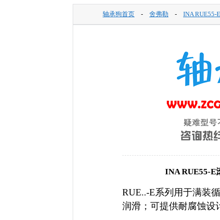
轴承狗首页
-
舍弗勒
-
INA RUE55
INA RUE5
RUE..-E系列用于
润滑；可提供耐腐蚀设