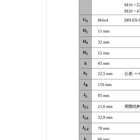
M16 = 2
M20 = 4
G
M4x4
DIN EN 
S
H
11 mm
1
H
32 mm
4
H
12 mm
5
h
45 mm
h
22,5 mm
公差: +/-
1
J
116 mm
B
J
95 mm
L
J
21,6 mm
周围结
L5
J
32,9 mm
L6
J
70 mm
LZ
j
60 mm
L