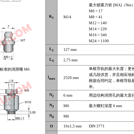
最大锁紧力矩 [MA]（Nm
M6 = 17
K
M14
M8 = 41
1
M12 = 140
M14 = 220
M16 = 340
M24 = 1100
L
127 mm
1
L
2,75 mm
S
单根导轨的最大长度；更
-A 标准的润滑嘴 M6
成几段供货，并且相应地
l
2520 mm
max
根据合同约定，单根导轨
米。
N
6 mm
周边结构润滑孔的最大直
2
N
M6
最大螺钉深度 6 mm
3
N
M6
4
O
10x1,5 mm
DIN 3771