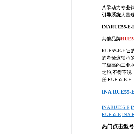
八零动力专业
引导系统
大量
INARUE55-E-
其他品牌
RUE5
RUE55-E
的考验这轴承
了极高的工业
之旅,不得不
任 RUE55-E-H
INA RUE5
INARUE55-E
I
RUE55-E
INA 
热门点击型号