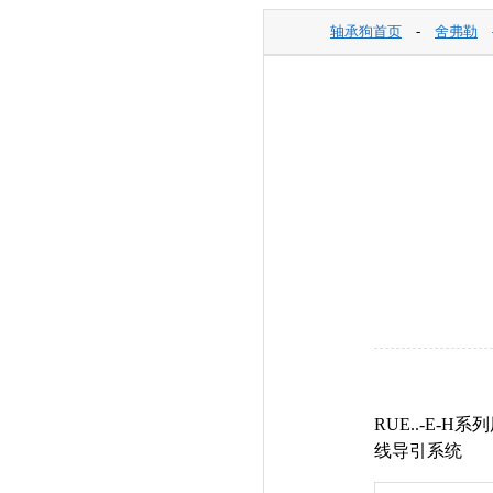
轴承狗首页
-
舍弗勒
RUE..-E
线导引系统