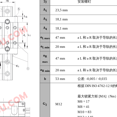
5)
安装螺钉
A
23,5 mm
1
A
18,1 mm
3
A
18,1 mm
4
a
47 mm
a L 和 a R 取决于导轨的长度
L max
a
20 mm
a L 和 a R 取决于导轨的长度
L min
a
R
47 mm
a L 和 a R 取决于导轨的长度
max
a
20 mm
a L 和 a R 取决于导轨的长度
R min
b
53 mm
公差: -0,005 / -0,035
根据 DIN ISO 4762-12.9
最大锁紧力矩 [MA]（Nm
M6 = 17
G
M12
2
M8 = 41
M10 = 83