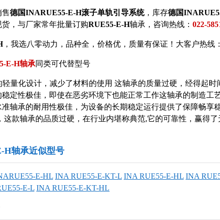
销售
德国INARUE55-E-H滚子单轨引导系统
，库存
德国INARUE5
现货，与
厂家常年批量订购
RUE55-E-H
轴承，咨询热线：
022-585
H
，我选八零动力，品种全，价格优，质量有保证！大客户热线：022-
5-E-H轴承
同类可代替型号
-H它的轻量化设计，减少了材料的使用 这轴承的质量过硬，经得起
的稳定性极佳，即使在恶劣环境下也能正常工作这轴承的制造工
水准轴承的耐用性极佳，为设备的长期稳定运行提供了保障畅享
说，这款轴承的品质过硬，在行业内堪称典范,它的可靠性，赢得了
5-E-H轴承近似型号
NARUE55-E-HL
INA RUE55-E-KT-L
INA RUE55-E-HL
INA RUE5
RUE55-E-L
INA RUE55-E-KT-HL