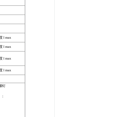
 l max
 l max
 l max
 l max
的螺钉
）：