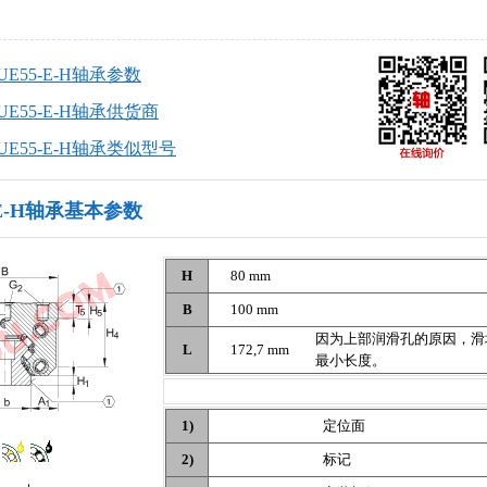
RUE55-E-H轴承参数
RUE55-E-H轴承供货商
RUE55-E-H轴承类似型号
5-E-H轴承基本参数
H
80 mm
B
100 mm
因为上部润滑孔的原因，滑
L
172,7 mm
最小长度。
1)
定位面
2)
标记