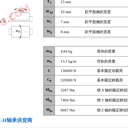
T
15 mm
5
W
10 mm
距平面侧的宽度
10
W
7 mm
距平面侧的宽度
7
W
8 mm
距平面侧的宽度
8
m
4,94 kg
滑块的质量
W
m
13,1 kg/m
导轨的质量
S
C
136000 N
基本额定动载荷
C
320000 N
基本额定静载荷
0
M
3287 Nm
绕 X 轴的额定静扭
0x
M
7404 Nm
绕 Y 轴的额定静扭
0y
M
6667 Nm
绕 Z 轴的额定静扭
0z
5-E-H轴承供货商