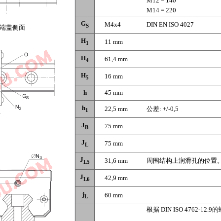
M12 = 140
M14 = 220
G
M4x4
DIN EN ISO 4027
S
端盖侧面
H
11 mm
1
H
61,4 mm
4
H
16 mm
5
h
45 mm
h
22,5 mm
公差: +/-0,5
1
J
75 mm
B
J
75 mm
L
J
31,6 mm
周围结构上润滑孔的位置
L5
J
42,9 mm
L6
j
60 mm
L
根据 DIN ISO 4762-12.9