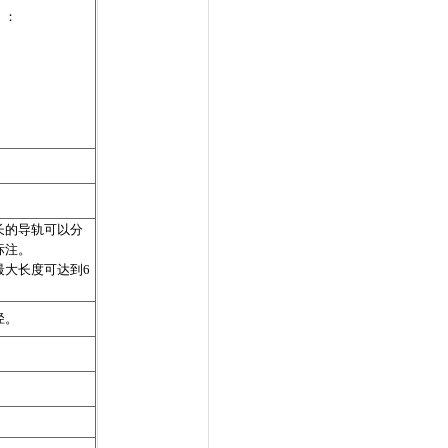
）：
长的导轨可以分
标注。
最大长度可达到6
径。