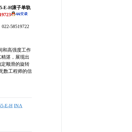
5-E-H滚子单轨
19723
58519722
时间和高强度工作
艺精湛，展现出
稳定顺滑的旋转
无数工程师的信
5-E-H
INA