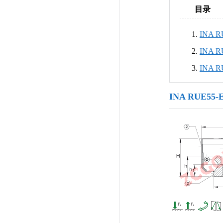
目录
INA 
INA 
INA 
INA RUE5