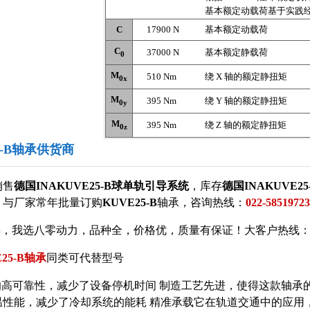
基本额定动载荷基于实践
C
17900 N
基本额定动载荷
C
37000 N
基本额定静载荷
0
M
510 Nm
绕 X 轴的额定静扭矩
0x
M
395 Nm
绕 Y 轴的额定静扭矩
0y
M
395 Nm
绕 Z 轴的额定静扭矩
0z
25-B轴承供货商
销售
德国INAKUVE25-B球单轨引导系统
，库存
德国INAKUVE2
，与
厂家常年批量订购
KUVE25-B
轴承，咨询热线：
022-58519723
B
，我选八零动力，品种全，价格优，质量有保证！大客户热线：022-5
E25-B轴承
同类可代替型号
B它的高可靠性，减少了设备停机时间 制造工艺先进，使得这款轴承
温性能，减少了冷却系统的能耗 精准承载它在轨道交通中的应用