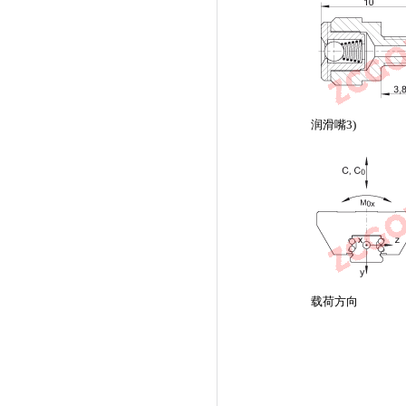
润滑嘴3)
载荷方向