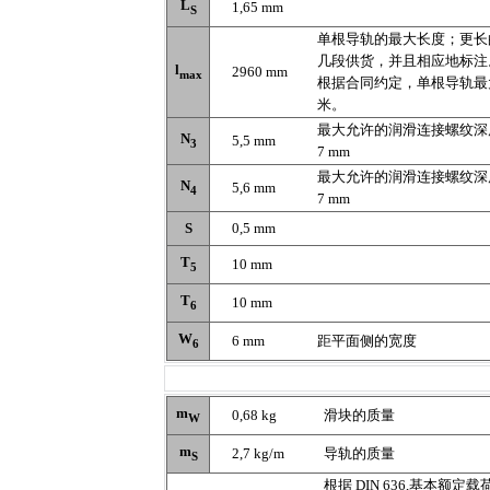
L
1,65 mm
S
单根导轨的最大长度；更长
几段供货，并且相应地标注
l
2960 mm
max
根据合同约定，单根导轨最
米。
最大允许的润滑连接螺纹深
N
5,5 mm
3
7 mm
最大允许的润滑连接螺纹深
N
5,6 mm
4
7 mm
S
0,5 mm
T
10 mm
5
T
10 mm
6
W
6 mm
距平面侧的宽度
6
m
0,68 kg
滑块的质量
W
m
2,7 kg/m
导轨的质量
S
根据 DIN 636,基本额定