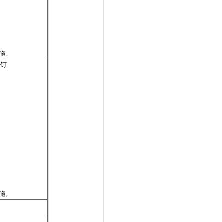
施。
螺钉
施。