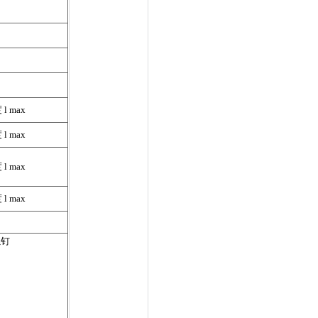
l max
l max
l max
l max
螺钉