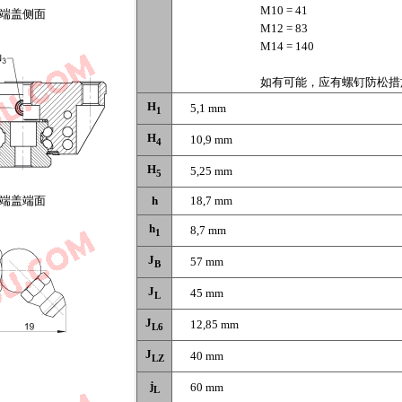
M10 = 41
端盖侧面
M12 = 83
M14 = 140
如有可能，应有螺钉防松措
H
5,1 mm
1
H
10,9 mm
4
H
5,25 mm
5
端盖端面
h
18,7 mm
h
8,7 mm
1
J
57 mm
B
J
45 mm
L
J
12,85 mm
L6
J
40 mm
LZ
j
60 mm
L