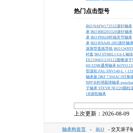
热门点击型号
IKO NAFW173532滚针轴承
承
IKO BRI203320滚针轴承
承
IKO PHS28杆端关节轴承
承
IKO RNA49-28U滚针轴
滚珠型直线导轨
IKO LW
衬套
IKO STSI6L1-Lb
EE219065/219122圆锥滚
60/32NR通用轴承
KOYO 
型滚轮
FAG SNV140-L + 1
轴承座
DKF 7304AC/D
NPP-B外球面球轴承
guoc
子轴承
STEYR NU220圆
1B滚轮轴承
上次更新：2026-08-09
轴承狗首页
-
IKO
- 交叉滚子轴