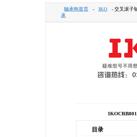
轴承狗首页
-
IKO
- 交叉滚子轴
承
IKOCRB
目录