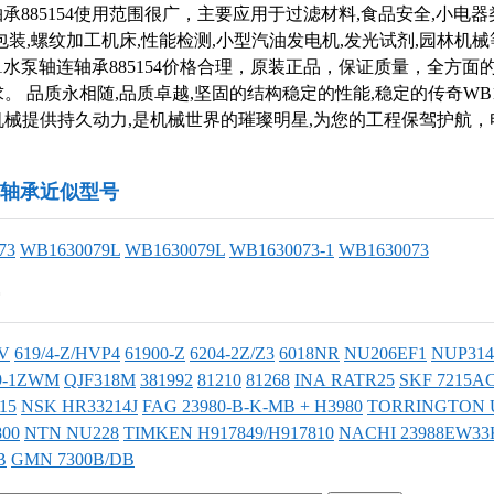
3-1轴承885154使用范围很广，主要应用于过滤材料,食品安全,小电器
包装,螺纹加工机床,性能检测,小型汽油发电机,发光试剂,园林机
73-1水泵轴连轴承885154价格合理，原装正品，保证质量，全方
 品质永相随,品质卓越,坚固的结构稳定的性能,稳定的传奇WB163
您的机械提供持久动力,是机械世界的璀璨明星,为您的工程保驾护航，电
3-1轴承近似型号
73
WB1630079L
WB1630079L
WB1630073-1
WB1630073
SV
619/4-Z/HVP4
61900-Z
6204-2Z/Z3
6018NR
NU206EF1
NUP314
9-1ZWM
QJF318M
381992
81210
81268
INA RATR25
SKF 7215A
15
NSK HR33214J
FAG 23980-B-K-MB + H3980
TORRINGTON 
800
NTN NU228
TIMKEN H917849/H917810
NACHI 23988EW33
B
GMN 7300B/DB