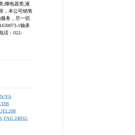
类,继电器类,液
械等，本公司销售
面的服务，尽一切
0073-1轴承
话：022-
N/YA
C/DB
UEL208
K
FAG 24052-