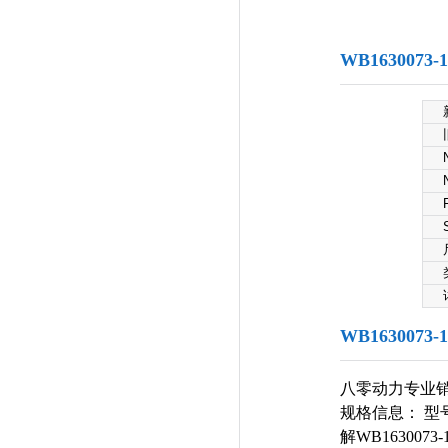
WB163007
WB163007
八零动力专业销售：
规格信息： 型号：
解WB16300