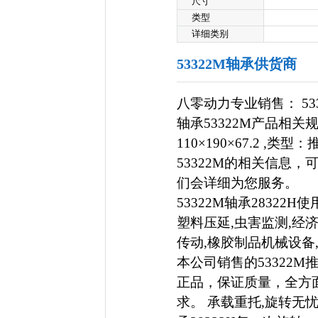
尺寸
类型
详细类别
53322M轴承供货商
八零动力专业销售： 53
轴承53322M产品相关规
110×190×67.2 ,
53322M的相关信息，可以
们会详细为您服务。
53322M轴承2832
塑料压延,虫害监测,经
传动,橡胶制品机械设备
本公司销售的53322M
正品，保证质量，全方
求。 承载重托,旋转无忧