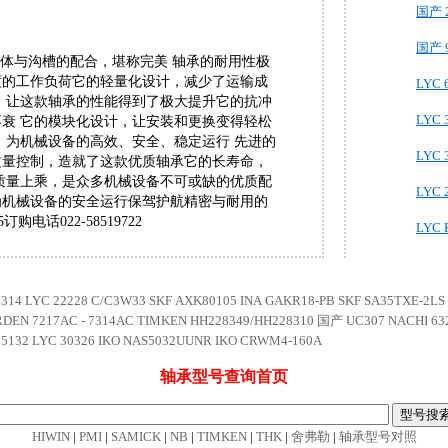
国产 
国产 9
它的滚动体与沟槽的配合，堪称完美 轴承的耐用性极
度的工作负荷它的轻量化设计，减少了运输成
LYC 
，让这款轴承的性能得到了极大提升它的抗冲
LYC 
衰 它的模块化设计，让安装和更换变得轻松
，为机械设备的高效、安全、稳定运行 先进的
LYC 
质量控制，造就了这款优质轴承它的长寿命，
质量上乘，是众多机械设备不可或缺的优质配
LYC 
为机械设备的安全运行保驾护航精密与耐用的
5订购电话022-58519722
LYC 
2314
LYC 22228 C/C3W33
SKF AXK80105
INA GAKR18-PB
SKF SA35TXE-2LS
DEN 7217AC
- 7314AC
TIMKEN HH228349/HH228310
国产 UC307
NACHI 63
25132
LYC 30326
IKO NAS5032UUNR
IKO CRWM4-160A
轴承型号查询
首页
HIWIN
|
PMI
|
SAMICK
|
NB
|
TIMKEN
|
THK
|
舍弗勒
|
轴承型号对照