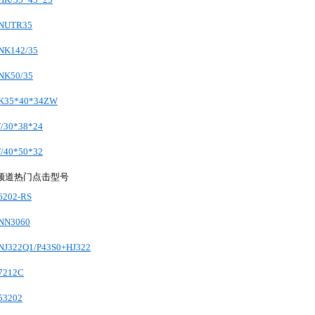
NUTR35
K142/35
K50/35
K35*40*34ZW
30*38*24
40*50*32
频道热门点击型号
202-RS
NN3060
J322Q1/P43S0+HJ322
7212C
3202