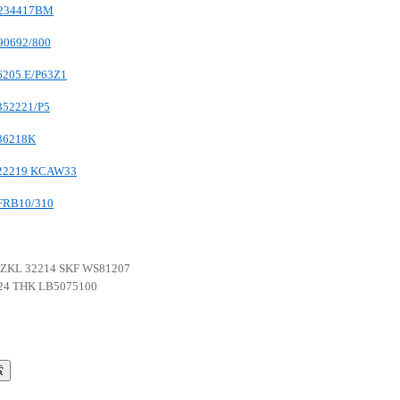
234417BM
0692/800
6205 E/P63Z1
352221/P5
36218K
22219 KCAW33
FRB10/310
ZKL 32214
SKF WS81207
24
THK LB5075100