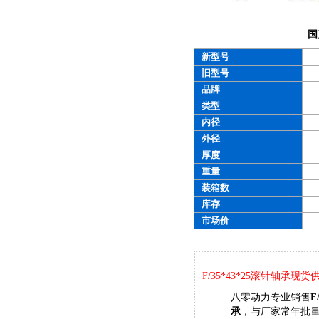
国
新型号
旧型号
品牌
类型
内径
外径
厚度
重量
装箱数
库存
市场价
F/35*43*25滚针轴承现货
八零动力专业销售
F
承
，与厂家常年批