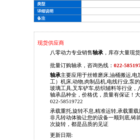
类型
详细说明
备注
现货供应商
八零动力专业销售
轴承
，库存大量现
批量订购轴承，咨询热线：
022-58519
轴承
主要应用于丝锥磨床,油桶搬运,电
工）机床,动物,肉制品机,电线行业,泵的
玻璃工具,叉车铲车,纺织辅料等行业，
轴承品种全，价格优，质量有保证！
022-58519722
承载重托,旋转不息,精准运转,承载重
非凡转动体验让您的设备一顺到底,铸就
次旋转，都是品质的见证
更新日期: