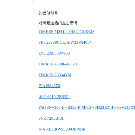
的近似型号
对照频道热门点击型号
TIMKEN M241543/M241510CD
SKF 22338CCKJA/W33VA405*
LYC 239/500/W33
TIMKEN 47896/47820
TIMKEN 23934YM
INA NA4876
国产 6010-2RS/Z2
FAG SNV200-L + 2222-K-M-C3 + H322X314 + FSV522X
SNR 7205B/DF
INA ABE.KWSE20-OE-NBR