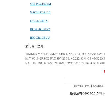
SKF PCZ1624M
NACHI C19116
FAG 32030-X
KOYO 681/672
IKO CR10BUU
热门点击型号:
TIMKEN M241543/M241510CD
SKF 22338CCKJA/W33VA4
国产 6010-2RS/Z2
FAG SNV200-L + 2222-K-M-C3 + H322X
NACHI C19116
FAG 32030-X
KOYO 681/672
IKO CR10BUU
HIWIN
|
PMI
|
SAMICK
版权所有©2009-2015
轴