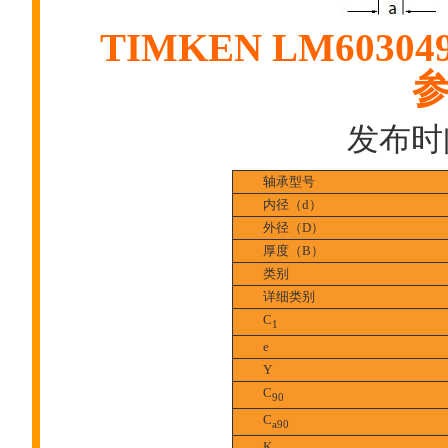
TIMKEN LM6030
发布时间:
轴承型号
内径（d）
外径（D）
厚度（B）
类别
详细类别
C
1
e
Y
C
90
C
a90
K