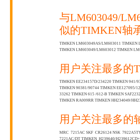
与LM603049/L
似的TIMKEN轴
TIMKEN LM603049AS/LM603011
TIMKEN 
TIMKEN LM603049/LM603012
TIMKEN LM
用户关注最多的T
TIMKEN EE234157D/234220
TIMKEN 941/9
TIMKEN 90381/90744
TIMKEN EE127095/1
33262
TIMKEN 615 /612-B
TIMKEN SAF223
TIMKEN RA009RR
TIMKEN HH234049/HH2
用户关注最多的
MRC 7215AC
SKF CR26124
NSK 7922A5T
7221AC/DT
TIMKEN H239640/H239612CD