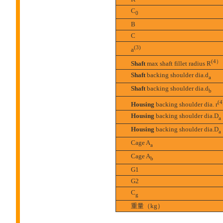
C
0
B
C
(3)
a
(4）
Shaft
max shaft fillet radius R
Shaft
backing shoulder dia.d
a
Shaft
backing shoulder dia.d
b
(4
Housing
backing shoulder dia. r
Housing
backing shoulder dia.D
a
Housing
backing shoulder dia.D
a
Cage A
a
Cage A
b
G1
G2
C
g
重量（kg）