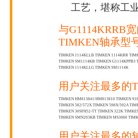
工艺，堪称工
与G1114KRR
TIMKEN轴承型
TIMKEN 1114KLLB
TIMKEN 1114KRR
TIM
TIMKEN SM1114KB
TIMKEN G1114KPPB3
TIMKEN 1114KLLG
TIMKEN SM1114K
用户关注最多的T
TIMKEN HM813841/HM813810
TIMKEN 918
TIMKEN 582/572X
TIMKEN 598X/592A
TIM
TIMKEN 30SFH52-TT
TIMKEN 322K
TIMKEN
TIMKEN SMN203KB
TIMKEN MS3060
TIMK
用户关注最多的