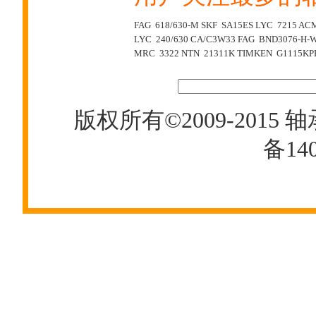
FAG 618/630-M
SKF SA15ES
LYC 7215 AC
LYC 240/630 CA/C3W33
FAG BND3076-H-W
MRC 3322
NTN 21311K
TIMKEN G1115KP
版权所有©2009-2015
轴
备140