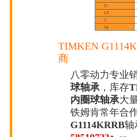
O
C0
C
kg
TIMKEN G11
商
八零动力专业
球轴承
，库存
T
内圈球轴承
大量
铁姆肯常年合
G1114KRRB
轴