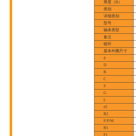
厚度（B）
类别
详细类别
型号
轴承类型
备注
锁环
基本外圈尺寸
d
D
B
C
S
G
L
d1
B2
F/P/M
B1
F1