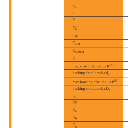
C
1
e
Y
1
Y
2
C
90
C
a90
C
a90(2)
K
(3）
max shaft fillet radius R
backing shoulder dia.d
a
(3)
max housing fillet radius r
backing shoulder dia.D
b
G1
G2
K
a
K
b
C
g