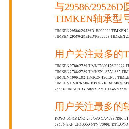
与29586/295
TIMKEN轴承型
TIMKEN 29586/29526D+R800008
TIMKEN 2
TIMKEN 29586/29526D/R800008
TIMKEN 29
用户关注最多的T
TIMKEN 2780/2729
TIMKEN 80176/80222
T
TIMKEN 2788/2720
TIMKEN 4375/4335
TIM
TIMKEN 190RU92
TIMKEN 190RN30
TIMKE
TIMKEN HM926749/HM926710D/HM92674
25584
TIMKEN 93750/93127CD+X4S-93750
用户关注最多的
KOYO 51418
LYC 240/530 CA/W33
NSK 51
6917N
SKF CR13050
NTN 7309B/DT
KOYO 