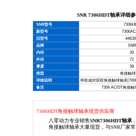
SNR 7306HDT轴承详细
SNR型号
7306H
新型号
7306AC
旧型号
44630
品牌
SNR
内径
30
外径
72
厚度
38
类型
角接触球
详细说明
串联成对双联角接触球轴承[70000 C
备注
7306 AC/DT角
7306HDT角接触球轴承现货供应商
八零动力专业销售
SNR7306HDT轴承
，
角接触球轴承大量现货，与SNR厂家