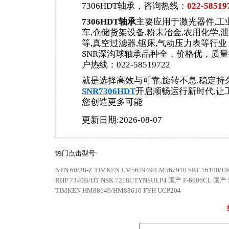
7306HDT轴承，咨询热线：
022-58519
7306HDT轴承
主要应用于激光器件,工
车,仓储货架设备,粉末冶金,农用化学,
等,真空过滤器,锯床,气动压力表等行
SNR深沟球轴承品种全，价格优，质
户热线：022-58519722
就是选择高效与可靠,旋转不息,稳定持
SNR7306HDT
开启顺畅运行新时代,让
您创造更多可能
更新日期:2026-08-07
热门点击型号:
NTN 60/28-Z
TIMKEN LM567949/LM567910
SKF 16100/H
RHP 7340B/DT
NSK 7218CTYNSULP4
国产 F-6006CL
国产 
TIMKEN HM88649/HM88610
FYH UCP204