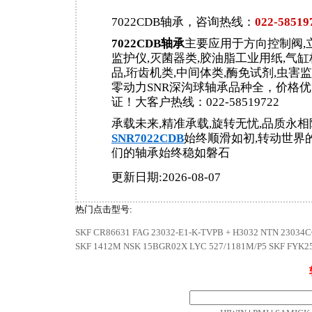
7022CDB轴承，咨询热线：
022-58519
7022CDB轴承
主要应用于方向控制阀,
监护仪,灭菌器类,胶油脂工业用纸,气
品,珩齿机类,中间体类,酶免试剂,虫害
零动力SNR深沟球轴承品种全，价格
证！大客户热线：022-58519722
承载未来,精准承载,旋转无忧,品质永相
SNR7022CDB
始终顺滑如初,转动世界
们的轴承始终稳如磐石
更新日期:2026-08-07
热门点击型号:
SKF CR86631
FAG 23032-E1-K-TVPB + H3032
NTN 23034
SKF 1412M
NSK 15BGR02X
LYC 527/1181M/P5
SKF FYK2