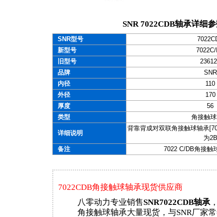
SNR 7022CDB轴承详细
SNR型号
7022C
新型号
7022C
旧型号
23612
品牌
SNR
内径
110
外径
170
厚度
56
类型
角接触球
背靠背成对双联角接触球轴承[7000
详细说明
为2
备注
7022 C/DB角
7022CDB角接触球轴承现货供应商
八零动力专业销售
SNR7022CDB轴承
，
角接触球轴承大量现货，与SNR厂家