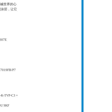
机械世界的心
损涂层，让它
307E
7019FB/P7
-K-TVP-C3 +
6U
SKF