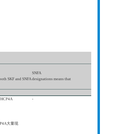
SNFA
 both SKF and SNFA designations means that
/HCP4A
-
CP4A大量现