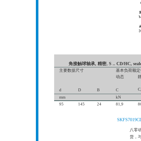
角接触球轴承, 精密, S .. CD/HC, sealed, 
主要数据尺寸
基本负荷额定
动态
C
d
D
B
C
mm
kN
95
145
24
81,9
8
SKFS701
八零动
货，与