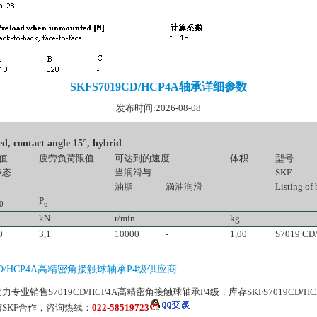
SKFS7019CD/HCP4A轴承详细参数
发布时间:2026-08-08
contact angle 15°, hybrid
值
疲劳负荷限值
可达到的速度
体积
型号
静态
当润滑与
SKF
油脂
滴油润滑
Listing of
P
0
u
kN
r/min
kg
-
0
3,1
10000
-
1,00
S7019 CD
9CD/HCP4A高精密角接触球轴承P4级供应商
力专业销售S7019CD/HCP4A高精密角接触球轴承P4级，库存SKFS7019CD/H
SKF合作，咨询热线：
022-58519723