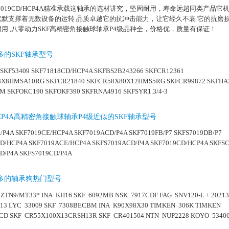
S7019CD/HCP4A精准承载这轴承的选材讲究，坚固耐用，寿命远超同类产品它
默默支撑着无数设备的运转 品质卓越它的抗冲击能力，让它经久不衰 它的抗磨
用 ,八零动力SKF高精密角接触球轴承P4级品种全，价格优，质量有保证！
多的SKF轴承型号
 SKF53409 SKF71818CD/HCP4A SKFBS2B243266 SKFCR12361
8X8HMSA10RG SKFCR21840 SKFCR58X80X12HMS5RG SKFCR99872 SKFHA
M SKFOKC190 SKFOKF390 SKFRNA4916 SKFSYR1.3/4-3
D/HCP4A高精密角接触球轴承P4级近似的SKF轴承型号
/P4A
SKF7019CE/HCP4A
SKF7019ACD/P4A
SKF7019FB/P7
SKFS7019DB/P7
D/HCP4A
SKF7019ACE/HCP4A
SKFS7019ACD/P4A
SKF7019CD/HCP4A
SKFSC
D/P4A
SKFS7019CD/P4A
多的轴承狗热门型号
2ZTN9/MT33*
INA KH16
SKF 6092MB
NSK 7917CDF
FAG SNV120-L + 20213
513
LYC 33009
SKF 7308BECBM
INA K90X98X30
TIMKEN 306K
TIMKEN
4CD
SKF CR55X100X13CRSH13R
SKF CR401504
NTN NUP2228
KOYO 5340