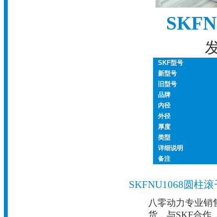
SKF
发
SKF型号
新型号
旧型号
品牌
内径
外径
厚度
类型
详细说明
备注
SKFNU1068圆
八零动力专业销售N
货，与SKF合作