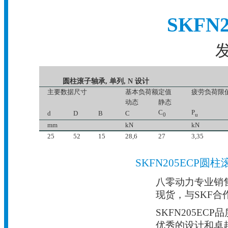
SKFN
发
圆柱滚子轴承, 单列, N 设计
主要数据尺寸
基本负荷额定值
疲劳负荷限
动态
静态
C
P
d
D
B
C
0
u
mm
kN
kN
25
52
15
28,6
27
3,35
SKFN205ECP
八零动力专业销售N
现货，与SKF合
SKFN205E
优秀的设计和卓