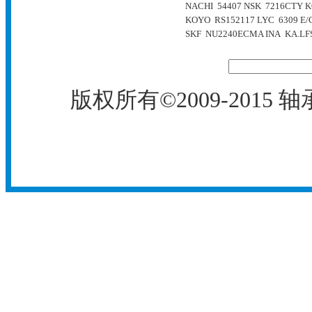
NACHI 54407
NSK 7216CTY
K
KOYO RS152117
LYC 6309 E/
SKF NU2240ECMA
INA KA.LF
版权所有©2009-2015
轴