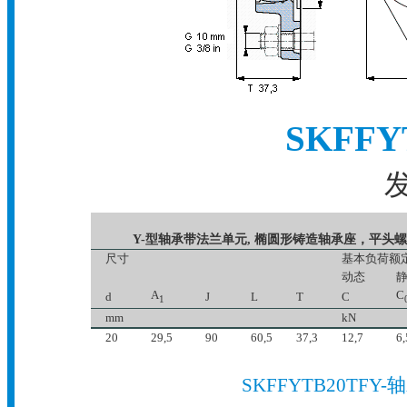
SKFF
发
Y-型轴承带法兰单元, 椭圆形铸造轴承座，平头螺
尺寸
基本负荷额
动态
A
C
d
J
L
T
C
1
mm
kN
20
29,5
90
60,5
37,3
12,7
6,
SKFFYTB20TF