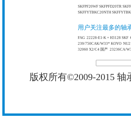
SKFPF20WF
SKFPFD20TR
SKF
SKFFYTBKC20NTH
SKFFYTBK
用户关注最多的轴
FAG 22228-E1-K + H3128
SKF 
239/750CAK/W33*
KOYO NU2
32060 X2/C4
国产 23236CA/W
版权所有©2009-2015
轴