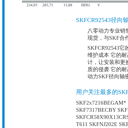
234,95
285,75
15,88
HDS1
V
SKFCR92543径
八零动力专业销售C
现货，与SKF合
SKFCR925
维护成本 它的
计，让安装和更
质的侵袭 它的耐
动力SKF径向
用户关注最多的SK
SKF2x7216BEGAM* S
SKF7317BECBY SKF
SKFCR58X90X13CRS
T611 SKFNJ202E SK