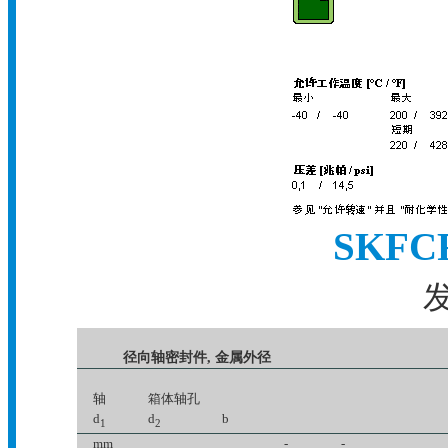
SKF
发
径向轴密封件, 金属外径
轴
箱体轴孔
d
d
b
1
2
mm
-
-