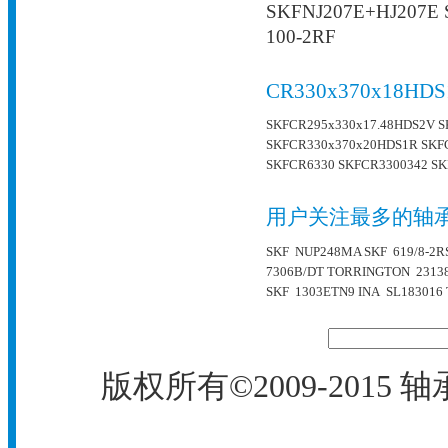
SKFNJ207E+HJ207E 
100-2RF
CR330x370x1
SKFCR295x330x17.48HDS2V
S
SKFCR330x370x20HDS1R
SKF
SKFCR6330
SKFCR3300342
SK
用户关注最多的轴
SKF NUP248MA
SKF 619/8-2R
7306B/DT
TORRINGTON 2313
SKF 1303ETN9
INA SL183016
版权所有©2009-2015
轴