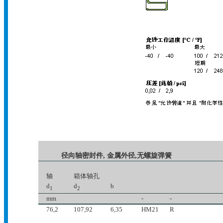
径向轴密封件, 金属外径,无螺旋弹簧
轴
箱体轴孔
d
d
b
1
2
mm
-
-
76,2
107,92
6,35
HM21
R