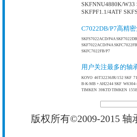
SKFNNU4880K/W33 
SKFPF1.1/4ATF SKF
C7022DB/P7
SKFS7022ACD/P4A
SKF7022DB
SKF7022ACD/P4A
SKFC7022FB
SKFC7022FB/P7
用户关注最多的轴
KOYO 46T32236JR/152
SKF 7
B-K-MB + AH2244
SKF W6304-
TIMKEN 39KTD
TIMKEN 155B
版权所有©2009-2015
轴