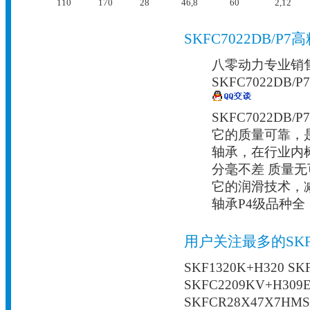
110
170
28
46,8
60
2,12
SKFC7022DB/
八零动力专业销售
SKFC7022D
SKFC7022
它的质量可靠，
轴承，在行业内
分毫不差 质量
它的润滑技术，减
轴承P4级品种
用户关注最多的SK
SKF1320K+H320 SK
SKFC2209KV+H309E
SKFCR28X47X7HMS