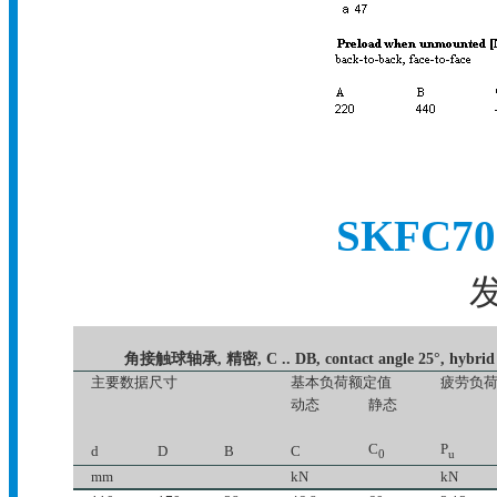
SKFC7
发
角接触球轴承, 精密, C .. DB, contact angle 25°, hybrid
主要数据尺寸
基本负荷额定值
疲劳负
动态
静态
C
P
d
D
B
C
0
u
mm
kN
kN