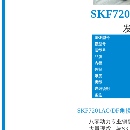
SKF7
发
SKF型号
新型号
旧型号
品牌
内径
外径
厚度
类型
详细说明
备注
SKF7201AC/D
八零动力专业销售7
大量现货，与S