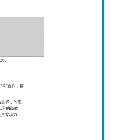
A208
与SKF合作，咨
材质选择，体现
,它的高效
,八零动力