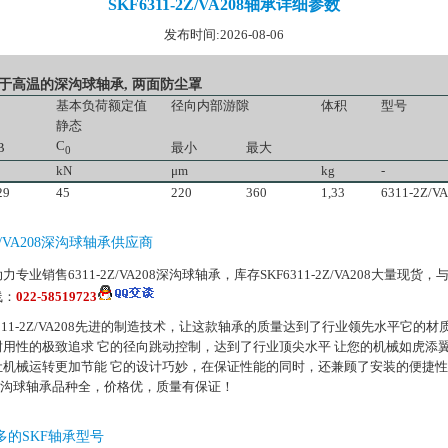
SKF6311-2Z/VA208轴承详细参数
发布时间:2026-08-06
用于高温的深沟球轴承, 两面防尘罩
基本负荷额定值
径向内部游隙
体积
型号
静态
C
B
最小
最大
0
kN
μm
kg
-
29
45
220
360
1,33
6311-2Z/V
-2Z/VA208深沟球轴承供应商
力专业销售6311-2Z/VA208深沟球轴承，库存SKF6311-2Z/VA208大量现货，
线：
022-58519723
6311-2Z/VA208先进的制造技术，让这款轴承的质量达到了行业领先水平它的
耐用性的极致追求 它的径向跳动控制，达到了行业顶尖水平 让您的机械如虎添翼
让机械运转更加节能 它的设计巧妙，在保证性能的同时，还兼顾了安装的便捷性
F深沟球轴承品种全，价格优，质量有保证！
多的SKF轴承型号