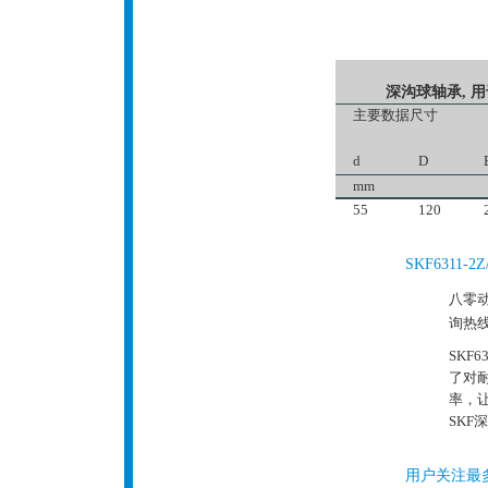
深沟球轴承, 
主要数据尺寸
d
D
mm
55
120
SKF6311
八零动
询热
SKF
了对
率，
SK
用户关注最