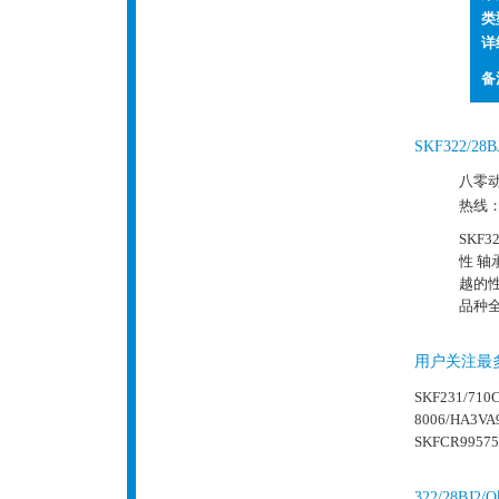
类
详
备
SKF322/
八零动
热线
SKF
性 
越的
品种
用户关注最
SKF231/710
8006/HA3VA
SKFCR99575
322/28B