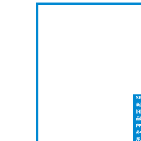
S
新
旧
品
内
外
厚