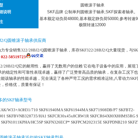
型
圆锥滚子轴承
细说明
SKF品牌 公制单列圆锥滚子轴承;SKF探索者轴承。
基本额定动负荷48000,基本额定静负荷50000,参考转速95
注
极限转速12000
28BJ2/Q圆锥滚子轴承供应商
力专业销售322/28BJ2/Q圆锥滚子轴承，库存SKF322/28BJ2/Q大量现货，与
：
022-58519723
322/28BJ2/Q它的耐用性，赢得了无数用户的信赖 它在电子设备中的应用，展
轴承的稳定性和可靠性表现卓越，赢得了广泛赞誉高品质的轴承，在复杂工况下
性能该轴承的性能卓越，完全满足了各种严苛工况的需求精准运转,八零动力SK
全，价格优，质量有保证！
多的SKF轴承型号
CAK/W33+AOH31/710 SKF61940MA SKF61944MA SKF71908DB/P7 SKFBT2-
901 SKFBVNB328735/HA1 SKFCR30x45x8CRW1R SKFCR64X80X8HMS5RG 
 SKFN1011KPHA/HC5SP SKFN326ECP* SKFPCM202315E SKFPDNB210 SKF
J2/Q圆锥滚子轴承近似的SKF轴承型号