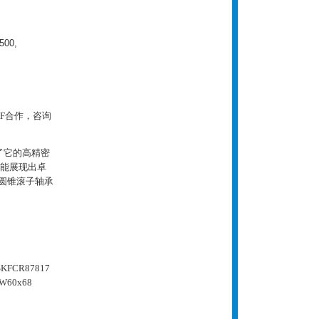
00,
SKF合作，咨询
现了它的高精密
也能展现出卓
F圆锥滚子轴承
SKFCR87817
ZW60x68