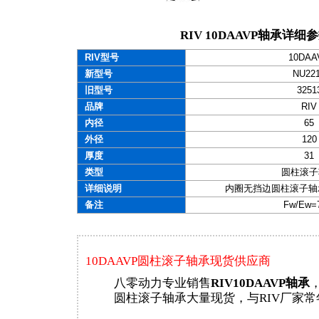
RIV 10DAAVP轴承详细
RIV型号
10DAA
新型号
NU22
旧型号
3251
品牌
RIV
内径
65
外径
120
厚度
31
类型
圆柱滚子
详细说明
内圈无挡边圆柱滚子轴承（
备注
Fw/Ew=
10DAAVP圆柱滚子轴承现货供应商
八零动力专业销售
RIV10DAAVP轴承
，
圆柱滚子轴承大量现货，与RIV厂家