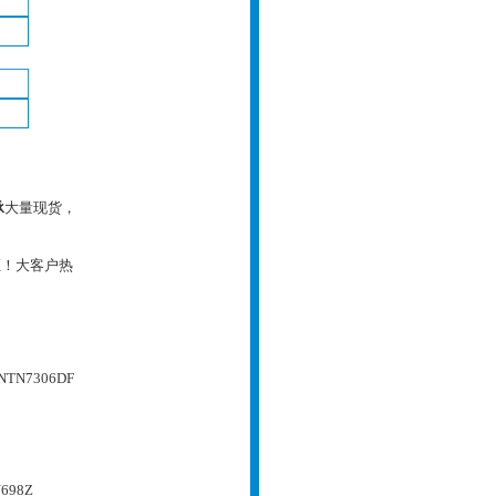
承
大量现货，
证！大客户热
NTN7306DF
698Z