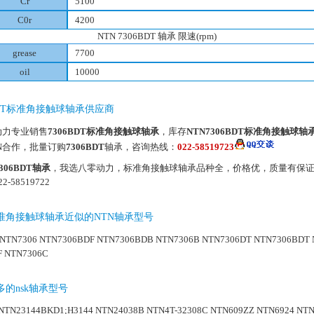
Cr
5100
C0r
4200
NTN 7306BDT 轴承 限速(rpm)
grease
7700
oil
10000
6BDT标准角接触球轴承供应商
动力专业销售
7306BDT标准角接触球轴承
，库存
NTN7306BDT标准角接触球轴
N合作，批量订购
7306BDT
轴承，咨询热线：
022-58519723
306BDT轴承
，我选八零动力，标准角接触球轴承品种全，价格优，质量有保
2-58519722
T标准角接触球轴承近似的NTN轴承型号
NTN7306
NTN7306BDF
NTN7306BDB
NTN7306B
NTN7306DT
NTN7306BDT
F
NTN7306C
的nsk轴承型号
NTN23144BKD1;H3144
NTN24038B
NTN4T-32308C
NTN609ZZ
NTN6924
NTN