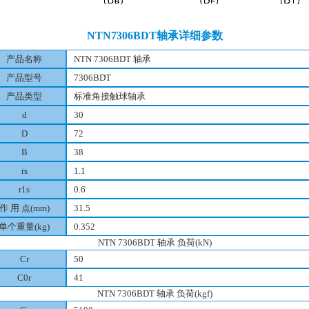
NTN7306BDT轴承详细参数
产品名称
NTN 7306BDT 轴承
产品型号
7306BDT
产品类型
标准角接触球轴承
d
30
D
72
B
38
rs
1.1
r1s
0.6
作 用 点(mm)
31.5
单个重量(kg)
0.352
NTN 7306BDT 轴承 负荷(kN)
Cr
50
C0r
41
NTN 7306BDT 轴承 负荷(kgf)