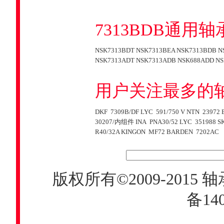
7313BDB通用
NSK7313BDT
NSK7313BEA
NSK7313BDB
N
NSK7313ADT
NSK7313ADB
NSK688ADD
NS
用户关注最多的
DKF 7309B/DF
LYC 591/750 V
NTN 23972
30207/内组件
INA PNA30/52
LYC 351988
S
R40/32A
KINGON MF72
BARDEN 7202AC
版权所有©2009-2015
轴
备140