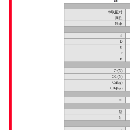
串联配对
属性
轴承
d
D
B
r
ri
Cr(N)
C0r(N)
Cr(kg)
C0r(kg)
f0
脂
油
a