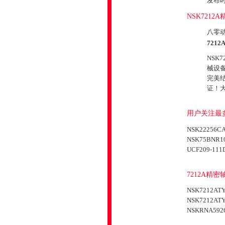
发布时间
NSK721
八零动
7212
NSK
械设
完美
证！大
用户关注最多
NSK22256C
NSK75BNR10
UCF209-111
7212A精
NSK7212AT
NSK7212AT
NSKRNA592