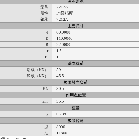
基本参数
型号
7212A
属性
P4级精度
轴承
7212A
主要尺寸
d
60.0000
D
110.0000
B
22.0000
r
1.5
r1
1
基本载荷
动载（KN）
59
静载（KN）
45.5
极限轴向负荷
KN
30.5
作用点位置
mm
35.5
重量
g
0.789
极限转速
脂
8900
油
11800