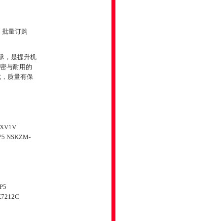
，批量订购
轴承，是提升机
精密与耐用的
优，质量有保
0XV1V
P5 NSKZM-
P5
K7212C