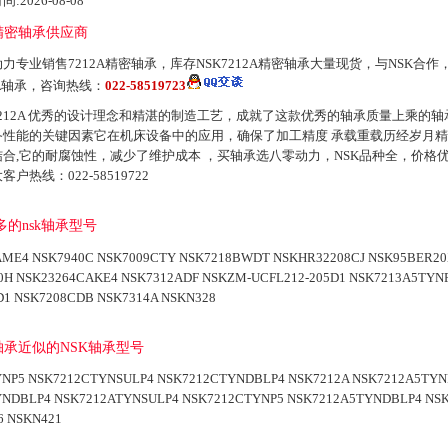
:2026-08-08
2A精密轴承供应商
力专业销售7212A精密轴承，库存NSK7212A精密轴承大量现货，与NSK合作
A
轴承，咨询热线：
022-58519723
7212A 优秀的设计理念和精湛的制造工艺，成就了这款优秀的轴承质量上乘的
备性能的关键因素它在机床设备中的应用，确保了加工精度 承载重载历经岁月
结合,它的耐腐蚀性，减少了维护成本 ，买轴承选八零动力，NSK品种全，价格
客户热线：022-58519722
的nsk轴承型号
AME4 NSK7940C NSK7009CTY NSK7218BWDT NSKHR32208CJ NSK95BER2
H NSK23264CAKE4 NSK7312ADF NSKZM-UCFL212-205D1 NSK7213A5TYN
D1 NSK7208CDB NSK7314A NSKN328
密轴承近似的NSK轴承型号
YNP5
NSK7212CTYNSULP4
NSK7212CTYNDBLP4
NSK7212A
NSK7212A5TYN
YNDBLP4
NSK7212ATYNSULP4
NSK7212CTYNP5
NSK7212A5TYNDBLP4
NS
6
NSKN421