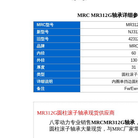
MRC MR312G轴承详细
MRC型号
MR31
新型号
NJ31
旧型号
4231
品牌
MR
内径
60
外径
130
厚度
31
类型
圆柱滚子
详细说明
内圈单挡边圆
备注
Fw/Ew
MR312G圆柱滚子轴承现货供应商
八零动力专业销售
MRCMR312G轴承
圆柱滚子轴承大量现货，与MRC厂家