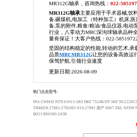
MR312G轴承，咨询热线：
022-58519
MR312G轴承
主要应用于手术器械,饮
备,碾煤机,电加工（特种加工）机床,医
备,泵的附件,粮食/粮油/食品仪器,电动
行业，八零动力MRC深沟球轴承品种
量有保证！大客户热线：022-5851972
坚固的结构稳定的性能,转动的艺术,承
品质
MRCMR312G
让您的设备高效运行
保驾护航,引领行业速度
更新日期:2026-08-09
热门点击型号:
INA GWH30
NTN 61913-2RS
DKF 7324B/DT
SKF NU222E
TIMKEN 27881/27820D+X1S-27881
国产 6007
ZKL NJ309
IKO CRWU80-245R