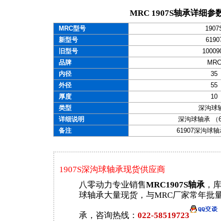
MRC 1907S轴承详细参
MRC型号
1907
新型号
6190
旧型号
10009
品牌
MR
内径
35
外径
55
厚度
10
类型
深沟球
详细说明
深沟球轴承 （6
备注
61907深沟球
1907S深沟球轴承现货供应商
八零动力专业销售
MRC1907S轴承
，库
球轴承大量现货，与MRC厂家常年批量订
承，咨询热线：
022-58519723