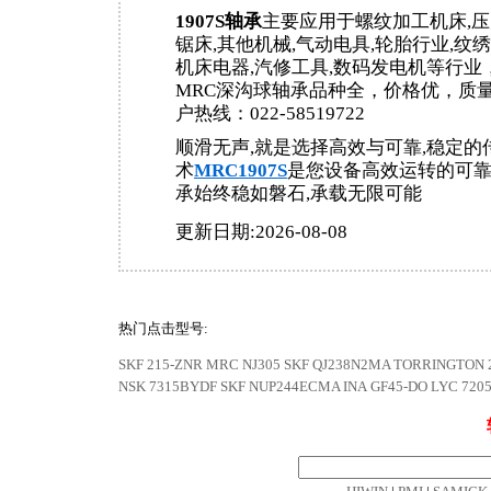
1907S轴承
主要应用于螺纹加工机床,压
锯床,其他机械,气动电具,轮胎行业,纹绣
机床电器,汽修工具,数码发电机等行业
MRC深沟球轴承品种全，价格优，质
户热线：022-58519722
顺滑无声,就是选择高效与可靠,稳定的
术
MRC1907S
是您设备高效运转的可靠
承始终稳如磐石,承载无限可能
更新日期:2026-08-08
热门点击型号:
SKF 215-ZNR
MRC NJ305
SKF QJ238N2MA
TORRINGTON 
NSK 7315BYDF
SKF NUP244ECMA
INA GF45-DO
LYC 720