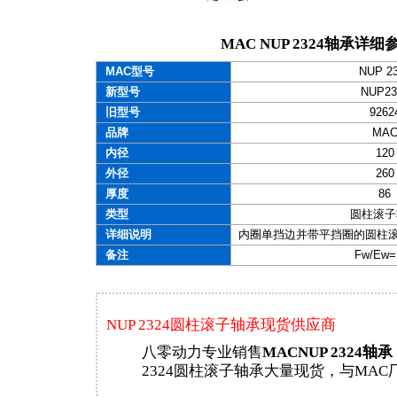
MAC NUP 2324轴承详细
MAC型号
NUP 2
新型号
NUP23
旧型号
9262
品牌
MA
内径
120
外径
260
厚度
86
类型
圆柱滚子
详细说明
内圈单挡边并带平挡圈的圆柱滚子轴
备注
Fw/Ew=
NUP 2324圆柱滚子轴承现货供应商
八零动力专业销售
MACNUP 2324轴承
2324圆柱滚子轴承大量现货，与MA