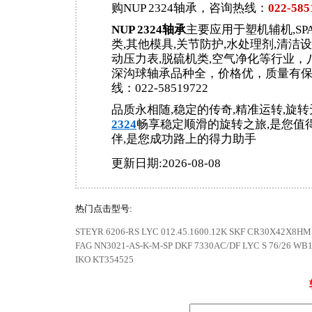
购NUP 2324轴承，咨询热线：
022-585
NUP 2324轴承
主要应用于塑机辅机,SP
类,其他模具,关节防护,水处理剂,清洁设
动压力表,脱硫机类,空气净化等行业，
深沟球轴承品种全，价格优，质量有
线：022-58519722
品质永相随,稳定的传奇,精准运转,旋转
2324
畅享稳定顺滑的旋转之旅,是您值
伴,是您成功路上的得力助手
更新日期:2026-08-08
热门点击型号:
STEYR 6206-RS
LYC 012.45.1600.12K
SKF CR30X42X8HM
FAG NN3021-AS-K-M-SP
DKF 7330AC/DF
LYC S 76/26 WB
IKO KT354525