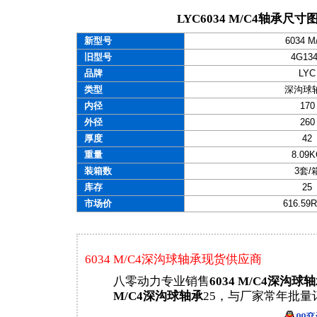
LYC6034 M/C4轴承尺寸
新型号
6034 M
旧型号
4G13
品牌
LYC
类型
深沟球
内径
170
外径
260
厚度
42
重量
8.09
装箱数
3套/
库存
25
市场价
616.59
6034 M/C4深沟球轴承现货供应商
八零动力专业销售
6034 M/C4深沟球
M/C4深沟球轴承
25，与厂家常年批量