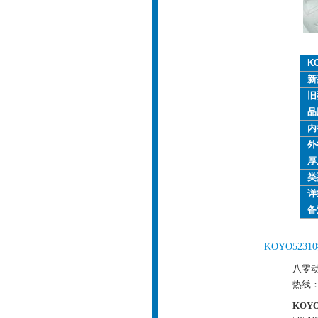
K
新
旧
品
内
外
厚
类
详
备
KOYO52
八零动
热线
KOY