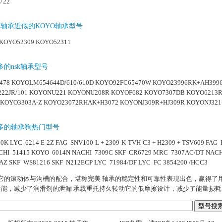
722
力球轴承近似的KOYO轴承型号
KOYO52309
KOYO52311
的nsk轴承型号
478
KOYOLM654644D/610/610D
KOYO92FC65470W
KOYO23996RK+AH399
22JR/101
KOYONU221
KOYONU208R
KOYOF682
KOYO7307DB
KOYO6213
KOYO3303A-Z
KOYO23072RHAK+H3072
KOYONJ309R+HJ309R
KOYONJ321
多的轴承狗热门型号
20K
LYC 6214 E-2Z
FAG SNV100-L + 2309-K-TVH-C3 + H2309 + TSV609
FAG 
CHI 51415
KOYO 6014N
NACHI 7309C
SKF CR6729
MRC 7307AC/DT
NACH
AZ
SKF WS81216
SKF N212ECP
LYC 71984/DF
LYC FC 3854200 /HCC3
310它的滚动体与沟槽的配合，堪称完美 轴承的稳定性和可靠性表现出色，赢得了
性能，减少了润滑剂的泄漏 承载重托持久转动它的低摩擦设计，减少了能量损耗