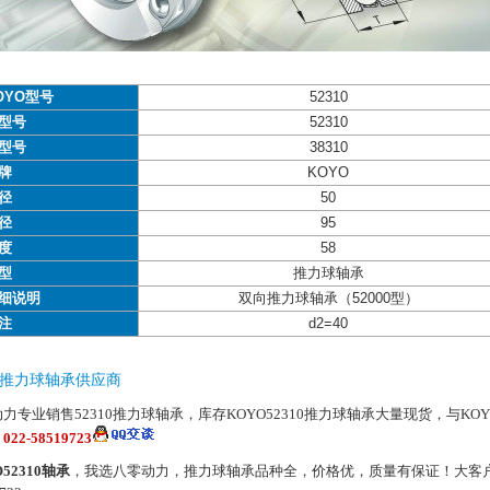
OYO型号
52310
型号
52310
型号
38310
牌
KOYO
径
50
径
95
度
58
型
推力球轴承
细说明
双向推力球轴承（52000型）
注
d2=40
310推力球轴承供应商
力专业销售52310推力球轴承，库存KOYO52310推力球轴承大量现货，与KO
：
022-58519723
O52310轴承
，我选八零动力，推力球轴承品种全，价格优，质量有保证！大客户热