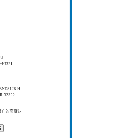
6
RU
+HJ321
BND3128-H-
I 32322
用户的高度认