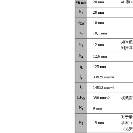
a
20 mm
aL 和
R min
b
28 mm
1
d
10 mm
LW
e
10,1 mm
z
如果使
h
12 mm
1
则推荐根
h
12,6 mm
4
j
125 mm
L
l
33929 mm^4
y
l
14052 mm^4
z
LF
358 mm^2
横截面
Q
N
9 mm
1
对于最大
N
15 mm
承座（
3
（见安