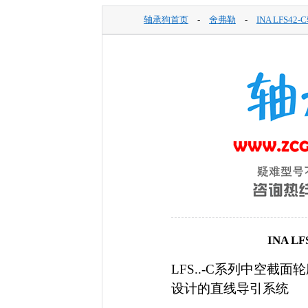
轴承狗首页
-
舍弗勒
-
INA LFS42
INA 
LFS..-C系列中空
设计的直线导引系统