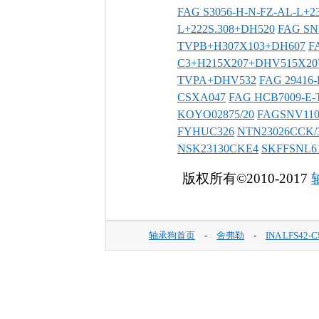
FAG S3056-H-N-FZ-AL-L+
L+222S.308+DH520
FAG SN
TVPB+H307X103+DH607
F
C3+H215X207+DHV515X20
TVPA+DHV532
FAG 29416-
CSXA047
FAG HCB7009-E-
KOYO02875/20
FAGSNV110
FYHUC326
NTN23026CCK/
NSK23130CKE4
SKFFSNL6
版权所有©2010-2017
轴承狗首页
-
舍弗勒
-
INA LFS42