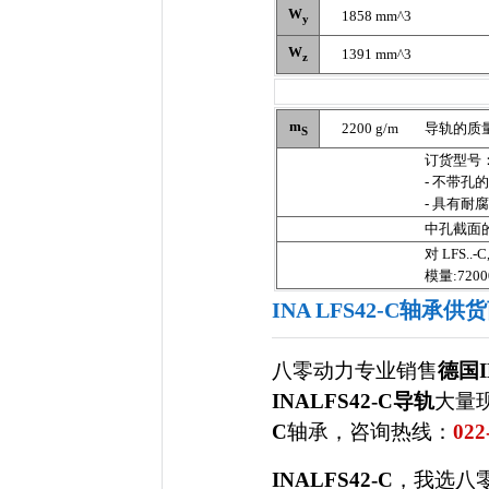
W
1858 mm^3
y
W
1391 mm^3
z
m
2200 g/m
导轨的质
S
订货型号
- 不带孔的
- 具有耐腐
中孔截面
对 LFS..-C,
模量:7200
INA LFS42-C轴承供
八零动力专业销售
德国I
INALFS42-C导轨
大量
C
轴承，咨询热线：
022
INALFS42-C
，我选八