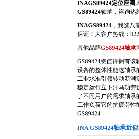
INAGS89424定位座圈
GS89424
轴承，咨询热
INAGS89424
，我选八
保证！大客户热线：022-5
其他品牌
GS89424轴承
GS89424您值得拥
设备的整体性能这轴承
工业水准引领转动新潮
稳定运行立下汗马功劳
了不同用户的需求轴承
工作负荷它的抗疲劳性
GS89424
INA GS89424轴承近