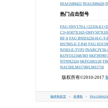
INAGS89422
INAGS89426
I
热门点击型号
FAG SNV170-L+22316-E1+
C3+H307X102+DHV507X10
BF-S
FAG BND3226-H-C-T-
HS7005-E-T-P4S
FAG H313X
NJ303-E-TVP2
INARCJY50-J
KOYO12168/303
SKF39590/
NTNN2324
SKFGS81126
TI
NACHILM11749/LM11710
版权所有©2010-2017
轴承狗首页
-
舍弗勒
-
INA GS894