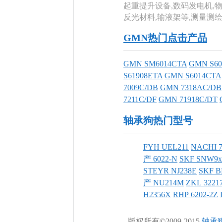
起重提升设备,数码发电机,物
反光材料,输液架等,测量测
GMN热门点击产品
GMN SM6014CTA
GMN S60
S61908ETA
GMN S6014CTA
7009C/DB
GMN 7318AC/DB
7211C/DF
GMN 71918C/DT
轴承狗热门型号
FYH UEL211
NACHI 
产 6022-N
SKF SNW9x1
STEYR NJ238E
SKF B
产 NU214M
ZKL 3221
H2356X
RHP 6202-2Z
版权所有©2009-2015
轴承