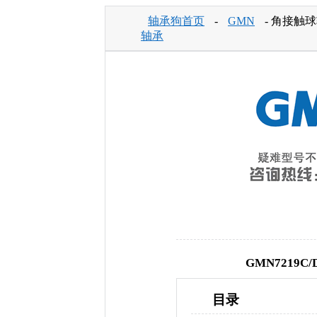
轴承狗首页
-
GMN
- 角接触球
轴承
GMN7219
目录