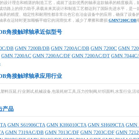
秀的设计理念和精湛的制造工艺，成就了这款优秀的轴承这款轴承的精度极高，
成功路上的得力助手,承载未来其设计和制造工艺都达到了国际先进水平，是一
轴承的精度、稳定性和耐用性都非常出色它在冶金设备中的应用，确保了设备的
轴承在运转时更加顺畅平稳它的润滑技术，减少了摩擦和磨损
GMN7200C/DB
0C/DB角接触球轴承近似型号
0C/DB
GMN 7200B/DB
GMN 7200AC/DB
GMN 7200C
GMN 720
GMN 7200AC
GMN 7200AC/DF
GMN 7200AC/DT
GMN 7044C
B
0C/DB角接触球轴承应用行业
,塑料压延,行业测试,机械设备,包装耗材工具,压力控制阀,针织面料,水泵行业,活
击产品
ETA
GMN S61906CTA
GMN KH6010CTA
GMN SH609CTA
GMN 
TA
GMN 7319AC/DB
GMN 7013C/DF
GMN 7203C/DF
GMN 7212