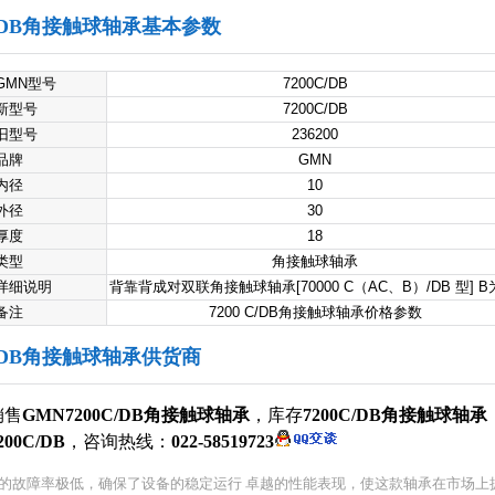
0C/DB角接触球轴承基本参数
GMN型号
7200C/DB
新型号
7200C/DB
旧型号
236200
品牌
GMN
内径
10
外径
30
厚度
18
类型
角接触球轴承
详细说明
背靠背成对双联角接触球轴承[70000 C（AC、B）/DB 型] B
备注
7200 C/DB角接触球轴承价格参数
0C/DB角接触球轴承供货商
销售
GMN7200C/DB角接触球轴承
，库存
7200C/DB角接触球轴承
200C/DB
，咨询热线：
022-58519723
的故障率极低，确保了设备的稳定运行 卓越的性能表现，使这款轴承在市场上