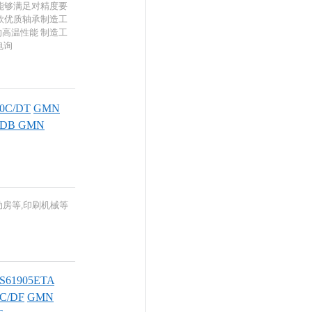
能够满足对精度要
款优质轴承制造工
高温性能 制造工
电询
0C/DT
GMN
/DB
GMN
动房等,印刷机械等
S61905ETA
C/DF
GMN