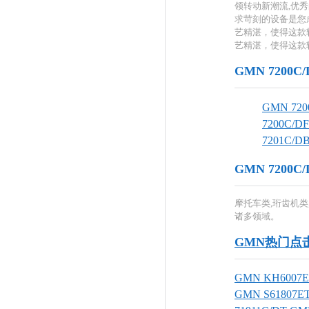
领转动新潮流,优
求苛刻的设备是您
艺精湛，使得这款
艺精湛，使得这款
GMN 720
GMN 720
7200C/DF
7201C/D
GMN 720
摩托车类,珩齿机类
诸多领域。
GMN热门点
GMN KH6007
GMN S61807E