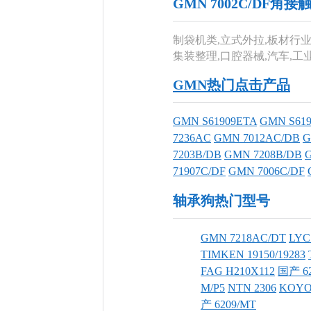
GMN 7002C/DF
制袋机类,立式外拉,板材行业
集装整理,口腔器械,汽车,
GMN热门点击产品
GMN S61909ETA
GMN S61
7236AC
GMN 7012AC/DB
G
7203B/DB
GMN 7208B/DB
71907C/DF
GMN 7006C/DF
轴承狗热门型号
GMN 7218AC/DT
LYC
TIMKEN 19150/19283
FAG H210X112
国产 62
M/P5
NTN 2306
KOYO
产 6209/MT