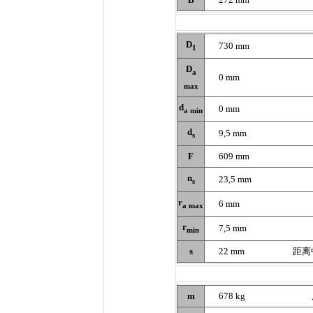
D
730 mm
1
D
a
0 mm
max
d
0 mm
a min
d
9,5 mm
s
F
609 mm
n
23,5 mm
s
r
6 mm
a max
r
7,5 mm
min
s
22 mm
距离
m
678 kg