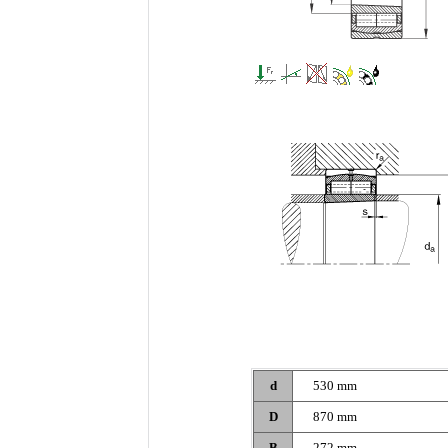
d
530 mm
D
870 mm
B
272 mm