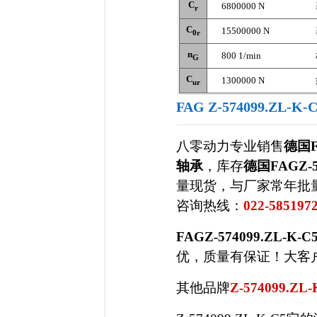
C
6800000 N
r
C
15500000 N
0r
n
800 1/min
G
C
1300000 N
ur
FAG Z-574099.ZL-
八零动力专业销售
德国F
轴承
，库存
德国FAGZ-
量现货，与
厂家常年批
咨询热线：
022-585197
FAGZ-574099.ZL-K-C
优，质量有保证！大客户热线
其他品牌
Z-574099.ZL