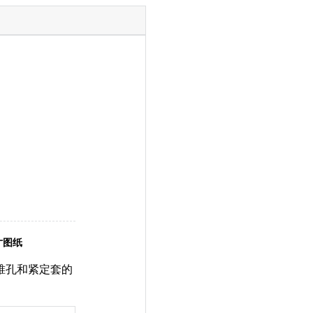
尺寸图纸
分，带锥孔和紧定套的