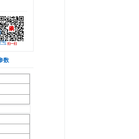
商
似型号
本参数