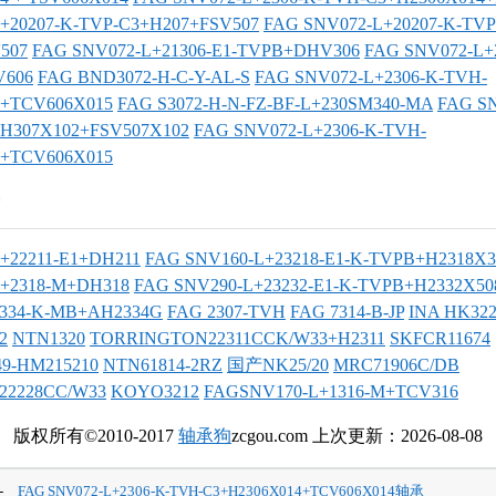
+20207-K-TVP-C3+H207+FSV507
FAG SNV072-L+20207-K-TVP
507
FAG SNV072-L+21306-E1-TVPB+DHV306
FAG SNV072-L+
V606
FAG BND3072-H-C-Y-AL-S
FAG SNV072-L+2306-K-TVH-
5+TCV606X015
FAG S3072-H-N-FZ-BF-L+230SM340-MA
FAG S
+H307X102+FSV507X102
FAG SNV072-L+2306-K-TVH-
5+TCV606X015
+22211-E1+DH211
FAG SNV160-L+23218-E1-K-TVPB+H2318X
+2318-M+DH318
FAG SNV290-L+23232-E1-K-TVPB+H2332X5
2334-K-MB+AH2334G
FAG 2307-TVH
FAG 7314-B-JP
INA HK32
2
NTN1320
TORRINGTON22311CCK/W33+H2311
SKFCR11674
9-HM215210
NTN61814-2RZ
国产NK25/20
MRC71906C/DB
2228CC/W33
KOYO3212
FAGSNV170-L+1316-M+TCV316
版权所有©2010-2017
轴承狗
zcgou.com 上次更新：2026-08-08
-
FAG SNV072-L+2306-K-TVH-C3+H2306X014+TCV606X014轴承