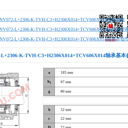
SNV072-L+2306-K-TVH-C3+H2306X014+TCV606X014轴承参数
SNV072-L+2306-K-TVH-C3+H2306X014+TCV606X014轴承供货
SNV072-L+2306-K-TVH-C3+H2306X014+TCV606X014轴承类
2-L+2306-K-TVH-C3+H2306X014+TCV606X014轴承基
a
185 mm
h
97 mm
1
g
80 mm
b
52 mm
c
22 mm
D
72 mm