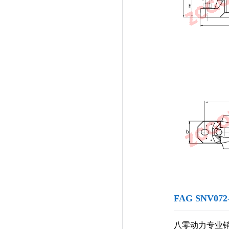
FAG SNV07
八零动力专业