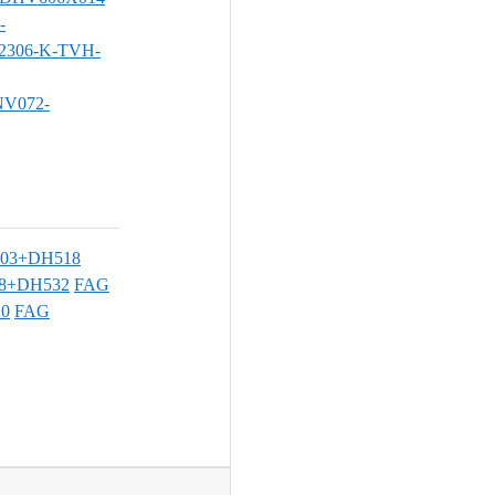
-
2306-K-TVH-
NV072-
303+DH518
08+DH532
FAG
20
FAG