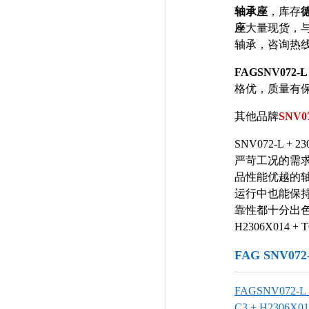
轴承座
，库存
德
座
大量现货，
轴承，咨询热
FAGSNV072-L 
格优，质量有保证
其他品牌
SNV07
SNV072-L +
严苛工况的需
品性能优越的
运行中也能保
靠性都十分出色，
H2306X014 + 
FAG SNV07
FAGSNV072-L 
C3 + H2306X01