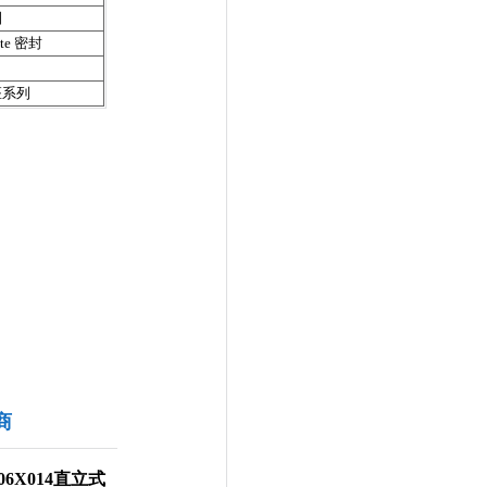
圈
te 密封
座系列
货商
V606X014直立式