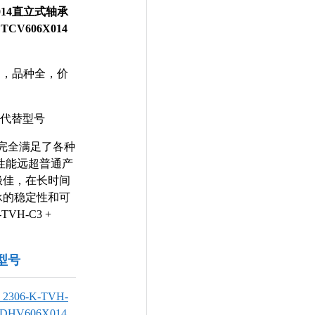
06X014直立式轴承
+ TCV606X014
力，品种全，价
代替型号
能卓越，完全满足了各种
性能远超普通产
极佳，在长时间
承的稳定性和可
VH-C3 +
似型号
 2306-K-TVH-
+DHV606X014