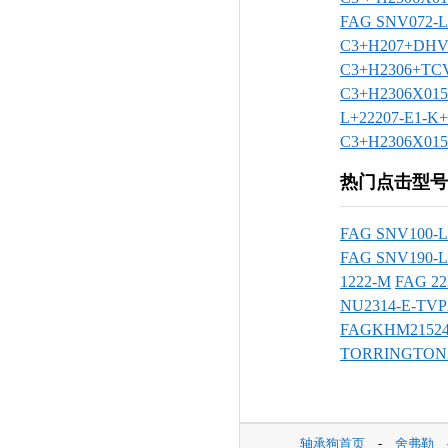
FAG SNV072-L
C3+H207+DHV
C3+H2306+TC
C3+H2306X01
L+22207-E1-K
C3+H2306X01
热门点击型号
FAG SNV100-L
FAG SNV190-L
1222-M
FAG 2
NU2314-E-TVP
FAGKHM21524
TORRINGTON2
轴承狗首页
-
舍弗勒