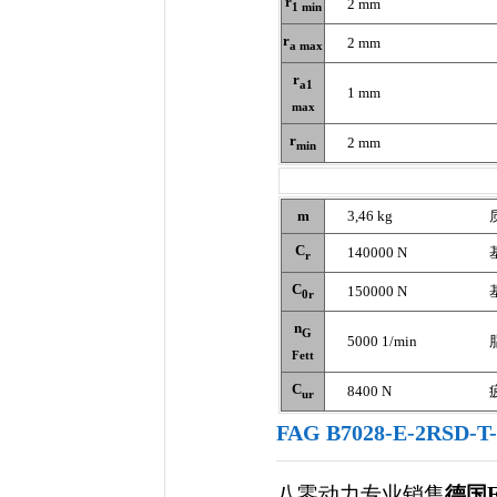
r
2 mm
1 min
r
2 mm
a max
r
a1
1 mm
max
r
2 mm
min
m
3,46 kg
C
140000 N
r
C
150000 N
0r
n
G
5000 1/min
Fett
C
8400 N
ur
FAG B7028-E-2RSD
八零动力专业销售
德国F