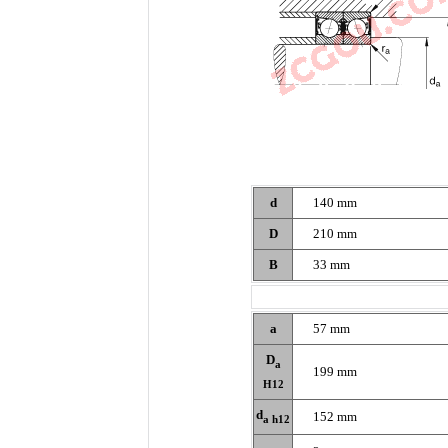
d
140 mm
D
210 mm
B
33 mm
a
57 mm
D
a
199 mm
H12
d
152 mm
a h12