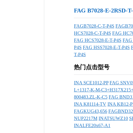
FAG B7028-E-2RS
FAGB7028-C-T-P4S
FAGB70
HCS7028-C-T-P4S
FAG HC70
FAG HCS7028-E-T-P4S
FAG 
P4S
FAG HSS7028-E-T-P4S
T-P4S
热门点击型号
INA SCE1012-PP
FAG SNV0
L+1317-K-M-C3+H317X215
800483.ZL-K-C5
FAG BND31
INA K81114-TV
INA KB12-P
FAGKUG43,656
FAGBND322
NUP2217M
INATSUWZ10
S
INALFE20x67-A1